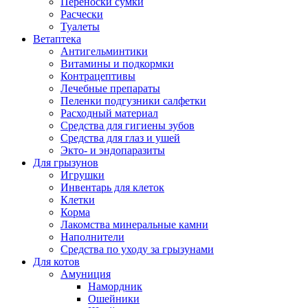
Переноски сумки
Расчески
Туалеты
Ветаптека
Антигельминтики
Витамины и подкормки
Контрацептивы
Лечебные препараты
Пеленки подгузники салфетки
Расходный материал
Средства для гигиены зубов
Средства для глаз и ушей
Экто- и эндопаразиты
Для грызунов
Игрушки
Инвентарь для клеток
Клетки
Корма
Лакомства минеральные камни
Наполнители
Средства по уходу за грызунами
Для котов
Амуниция
Намордник
Ошейники