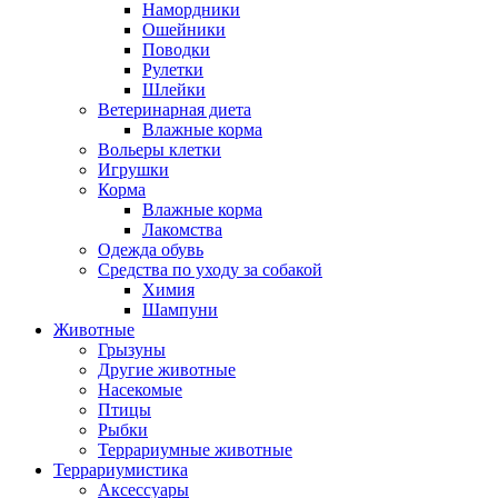
Намордники
Ошейники
Поводки
Рулетки
Шлейки
Ветеринарная диета
Влажные корма
Вольеры клетки
Игрушки
Корма
Влажные корма
Лакомства
Одежда обувь
Средства по уходу за собакой
Химия
Шампуни
Животные
Грызуны
Другие животные
Насекомые
Птицы
Рыбки
Террариумные животные
Террариумистика
Аксессуары