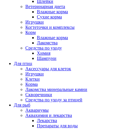
Шлейки
Ветеринарная диета
Влажные корма
Сухие корма
Игрушки
Когтеточки и комплексы
Корм
Влажные корма
Лакомства
Средства по уходу
Химия
Шампуни
Для птиц
Аксессуары для клеток
Игрушки
Клетки
Корма
Лакомства минеральные камни
Скворечники
Средства по уходу за птицей
Для рыб
Аквариумы
Аквахимия и лекарства
Лекарства
Препараты для воды