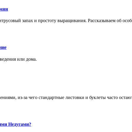
емян
трусовый запах и простоту выращивания. Рассказываем об особе
ние
аведения или дома.
ями, из-за чего стандартные листовки и буклеты часто остаю
ими Недугами?