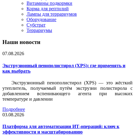
Витамины подкормки
Корма для рептилий
Лампы для террариумов
Оборудование
Субстрат
Террариумы
Наши новости
07.08.2026
Экструзионный пенополистирол (XPS): где применять и
как выбрать
Экструзионный пенополистирол (XPS) — это жёсткий
утеплитель, получаемый путём экструзии полистирола с
добавлением вспенивающего агента при высоких
температуре и давлении
Подробнее
03.08.2026
Платформа для автоматизации ИТ-операций: ключ к
эффективности и масштабированию