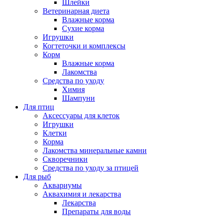
Шлейки
Ветеринарная диета
Влажные корма
Сухие корма
Игрушки
Когтеточки и комплексы
Корм
Влажные корма
Лакомства
Средства по уходу
Химия
Шампуни
Для птиц
Аксессуары для клеток
Игрушки
Клетки
Корма
Лакомства минеральные камни
Скворечники
Средства по уходу за птицей
Для рыб
Аквариумы
Аквахимия и лекарства
Лекарства
Препараты для воды