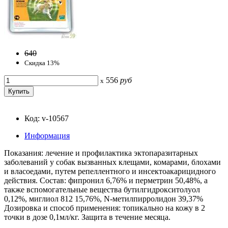
640
Скидка 13%
556
руб
x
Код: v-10567
Информация
Показания: лечение и профилактика эктопаразитарных
заболеваний у собак вызванных клещами, комарами, блохами
и власоедами, путем репеллентного и инсектоакарицидного
действия. Состав: фипронил 6,76% и перметрин 50,48%, а
также вспомогательные вещества бутилгидрокситолуол
0,12%, миглиол 812 15,76%, N-метилпирролидон 39,37%
Дозировка и способ применения: топикально на кожу в 2
точки в дозе 0,1мл/кг. Защита в течение месяца.