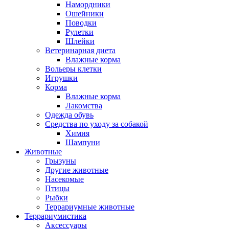
Намордники
Ошейники
Поводки
Рулетки
Шлейки
Ветеринарная диета
Влажные корма
Вольеры клетки
Игрушки
Корма
Влажные корма
Лакомства
Одежда обувь
Средства по уходу за собакой
Химия
Шампуни
Животные
Грызуны
Другие животные
Насекомые
Птицы
Рыбки
Террариумные животные
Террариумистика
Аксессуары