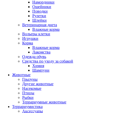
Намордники
Ошейники
Поводки
Рулетки
Шлейки
Ветеринарная диета
Влажные корма
Вольеры клетки
Игрушки
Корма
Влажные корма
Лакомства
Одежда обувь
Средства по уходу за собакой
Химия
Шампуни
Животные
Грызуны
Другие животные
Насекомые
Птицы
Рыбки
Террариумные животные
Террариумистика
Аксессуары