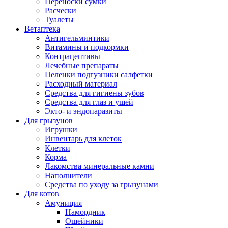
Переноски сумки
Расчески
Туалеты
Ветаптека
Антигельминтики
Витамины и подкормки
Контрацептивы
Лечебные препараты
Пеленки подгузники салфетки
Расходный материал
Средства для гигиены зубов
Средства для глаз и ушей
Экто- и эндопаразиты
Для грызунов
Игрушки
Инвентарь для клеток
Клетки
Корма
Лакомства минеральные камни
Наполнители
Средства по уходу за грызунами
Для котов
Амуниция
Намордник
Ошейники