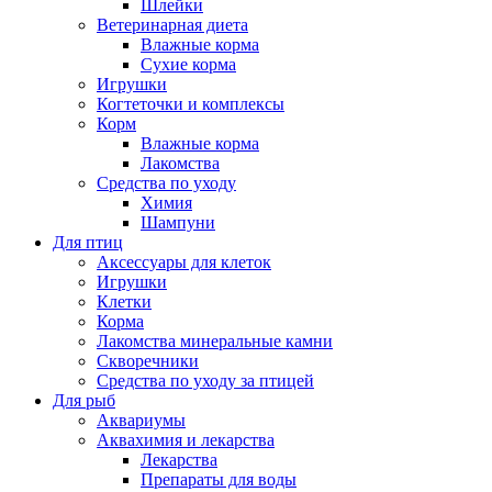
Шлейки
Ветеринарная диета
Влажные корма
Сухие корма
Игрушки
Когтеточки и комплексы
Корм
Влажные корма
Лакомства
Средства по уходу
Химия
Шампуни
Для птиц
Аксессуары для клеток
Игрушки
Клетки
Корма
Лакомства минеральные камни
Скворечники
Средства по уходу за птицей
Для рыб
Аквариумы
Аквахимия и лекарства
Лекарства
Препараты для воды