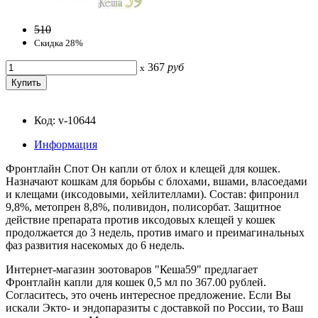
510
Скидка 28%
367
руб
x
Код: v-10644
Информация
Фронтлайн Спот Он капли от блох и клещей для кошек.
Назначают кошкам для борьбы с блохами, вшами, власоедами
и клещами (иксодовыми, хейлителлами). Состав: фипронил
9,8%, метопрен 8,8%, поливидон, полисорбат. Защитное
действие препарата против иксодовых клещей у кошек
продолжается до 3 недель, против имаго и преимагинальных
фаз развития насекомых до 6 недель.
Интернет-магазин зоотоваров "Кеша59" предлагает
Фронтлайн капли для кошек 0,5 мл по 367.00 рублей.
Согласитесь, это очень интересное предложение. Если Вы
искали Экто- и эндопаразиты с доставкой по России, то Ваш