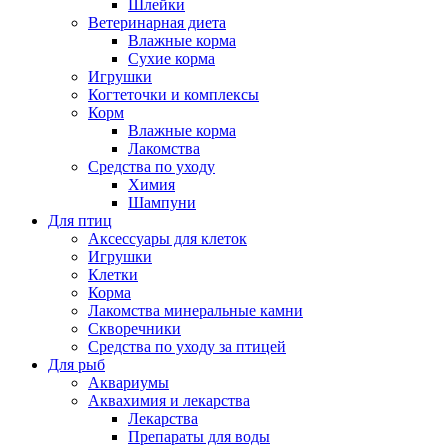
Шлейки
Ветеринарная диета
Влажные корма
Сухие корма
Игрушки
Когтеточки и комплексы
Корм
Влажные корма
Лакомства
Средства по уходу
Химия
Шампуни
Для птиц
Аксессуары для клеток
Игрушки
Клетки
Корма
Лакомства минеральные камни
Скворечники
Средства по уходу за птицей
Для рыб
Аквариумы
Аквахимия и лекарства
Лекарства
Препараты для воды