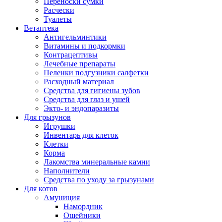
Переноски сумки
Расчески
Туалеты
Ветаптека
Антигельминтики
Витамины и подкормки
Контрацептивы
Лечебные препараты
Пеленки подгузники салфетки
Расходный материал
Средства для гигиены зубов
Средства для глаз и ушей
Экто- и эндопаразиты
Для грызунов
Игрушки
Инвентарь для клеток
Клетки
Корма
Лакомства минеральные камни
Наполнители
Средства по уходу за грызунами
Для котов
Амуниция
Намордник
Ошейники