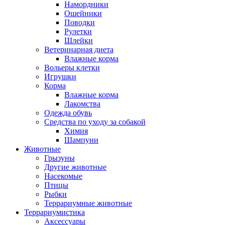
Намордники
Ошейники
Поводки
Рулетки
Шлейки
Ветеринарная диета
Влажные корма
Вольеры клетки
Игрушки
Корма
Влажные корма
Лакомства
Одежда обувь
Средства по уходу за собакой
Химия
Шампуни
Животные
Грызуны
Другие животные
Насекомые
Птицы
Рыбки
Террариумные животные
Террариумистика
Аксессуары