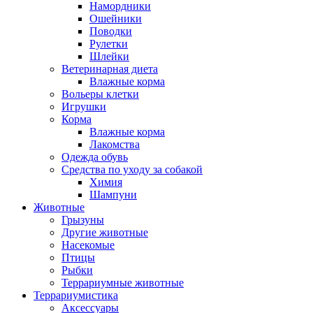
Намордники
Ошейники
Поводки
Рулетки
Шлейки
Ветеринарная диета
Влажные корма
Вольеры клетки
Игрушки
Корма
Влажные корма
Лакомства
Одежда обувь
Средства по уходу за собакой
Химия
Шампуни
Животные
Грызуны
Другие животные
Насекомые
Птицы
Рыбки
Террариумные животные
Террариумистика
Аксессуары