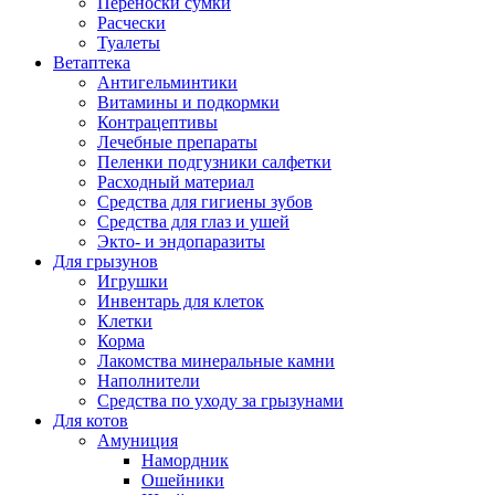
Переноски сумки
Расчески
Туалеты
Ветаптека
Антигельминтики
Витамины и подкормки
Контрацептивы
Лечебные препараты
Пеленки подгузники салфетки
Расходный материал
Средства для гигиены зубов
Средства для глаз и ушей
Экто- и эндопаразиты
Для грызунов
Игрушки
Инвентарь для клеток
Клетки
Корма
Лакомства минеральные камни
Наполнители
Средства по уходу за грызунами
Для котов
Амуниция
Намордник
Ошейники