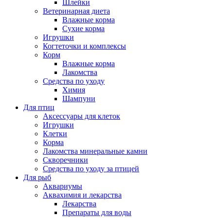
Шлейки
Ветеринарная диета
Влажные корма
Сухие корма
Игрушки
Когтеточки и комплексы
Корм
Влажные корма
Лакомства
Средства по уходу
Химия
Шампуни
Для птиц
Аксессуары для клеток
Игрушки
Клетки
Корма
Лакомства минеральные камни
Скворечники
Средства по уходу за птицей
Для рыб
Аквариумы
Аквахимия и лекарства
Лекарства
Препараты для воды