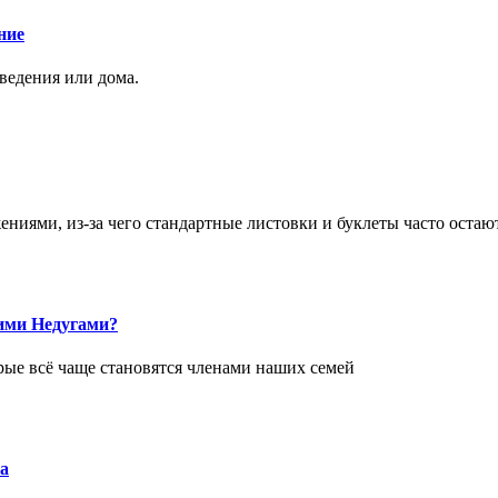
ние
аведения или дома.
ями, из-за чего стандартные листовки и буклеты часто остаю
ими Недугами?
рые всё чаще становятся членами наших семей
а