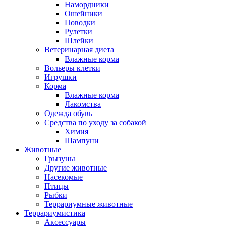
Намордники
Ошейники
Поводки
Рулетки
Шлейки
Ветеринарная диета
Влажные корма
Вольеры клетки
Игрушки
Корма
Влажные корма
Лакомства
Одежда обувь
Средства по уходу за собакой
Химия
Шампуни
Животные
Грызуны
Другие животные
Насекомые
Птицы
Рыбки
Террариумные животные
Террариумистика
Аксессуары