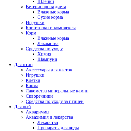
Шлейки
Ветеринарная диета
Влажные корма
Сухие корма
Игрушки
Когтеточки и комплексы
Корм
Влажные корма
Лакомства
Средства по уходу
Химия
Шампуни
Для птиц
Аксессуары для клеток
Игрушки
Клетки
Корма
Лакомства минеральные камни
Скворечники
Средства по уходу за птицей
Для рыб
Аквариумы
Аквахимия и лекарства
Лекарства
Препараты для воды