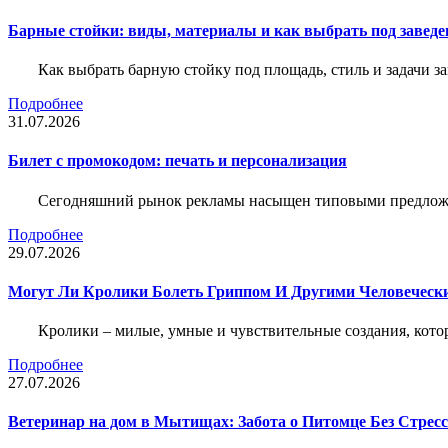
Барные стойки: виды, материалы и как выбрать под заведе
Как выбрать барную стойку под площадь, стиль и задачи з
Подробнее
31.07.2026
Билет c промокодом: печать и персонализация
Сегодняшний рынок рекламы насыщен типовыми предложени
Подробнее
29.07.2026
Могут Ли Кролики Болеть Гриппом И Другими Человеческ
Кролики – милые, умные и чувствительные создания, кото
Подробнее
27.07.2026
Ветеринар на дом в Мытищах: Забота о Питомце Без Стресс