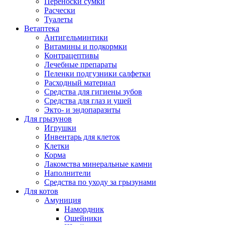
Переноски сумки
Расчески
Туалеты
Ветаптека
Антигельминтики
Витамины и подкормки
Контрацептивы
Лечебные препараты
Пеленки подгузники салфетки
Расходный материал
Средства для гигиены зубов
Средства для глаз и ушей
Экто- и эндопаразиты
Для грызунов
Игрушки
Инвентарь для клеток
Клетки
Корма
Лакомства минеральные камни
Наполнители
Средства по уходу за грызунами
Для котов
Амуниция
Намордник
Ошейники