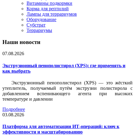
Витамины подкормки
Корма для рептилий
Лампы для террариумов
Оборудование
Субстрат
Террариумы
Наши новости
07.08.2026
Экструзионный пенополистирол (XPS): где применять и
как выбрать
Экструзионный пенополистирол (XPS) — это жёсткий
утеплитель, получаемый путём экструзии полистирола с
добавлением вспенивающего агента при высоких
температуре и давлении
Подробнее
03.08.2026
Платформа для автоматизации ИТ-операций: ключ к
эффективности и масштабированию