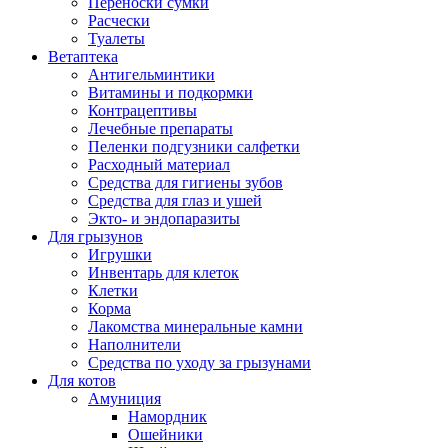
Переноски сумки
Расчески
Туалеты
Ветаптека
Антигельминтики
Витамины и подкормки
Контрацептивы
Лечебные препараты
Пеленки подгузники салфетки
Расходный материал
Средства для гигиены зубов
Средства для глаз и ушей
Экто- и эндопаразиты
Для грызунов
Игрушки
Инвентарь для клеток
Клетки
Корма
Лакомства минеральные камни
Наполнители
Средства по уходу за грызунами
Для котов
Амуниция
Намордник
Ошейники