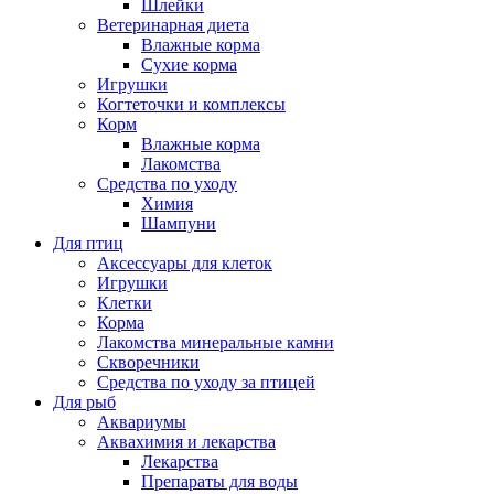
Шлейки
Ветеринарная диета
Влажные корма
Сухие корма
Игрушки
Когтеточки и комплексы
Корм
Влажные корма
Лакомства
Средства по уходу
Химия
Шампуни
Для птиц
Аксессуары для клеток
Игрушки
Клетки
Корма
Лакомства минеральные камни
Скворечники
Средства по уходу за птицей
Для рыб
Аквариумы
Аквахимия и лекарства
Лекарства
Препараты для воды