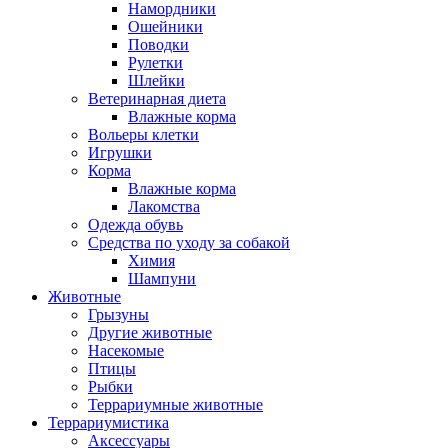
Намордники
Ошейники
Поводки
Рулетки
Шлейки
Ветеринарная диета
Влажные корма
Вольеры клетки
Игрушки
Корма
Влажные корма
Лакомства
Одежда обувь
Средства по уходу за собакой
Химия
Шампуни
Животные
Грызуны
Другие животные
Насекомые
Птицы
Рыбки
Террариумные животные
Террариумистика
Аксессуары