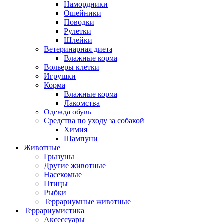
Намордники
Ошейники
Поводки
Рулетки
Шлейки
Ветеринарная диета
Влажные корма
Вольеры клетки
Игрушки
Корма
Влажные корма
Лакомства
Одежда обувь
Средства по уходу за собакой
Химия
Шампуни
Животные
Грызуны
Другие животные
Насекомые
Птицы
Рыбки
Террариумные животные
Террариумистика
Аксессуары