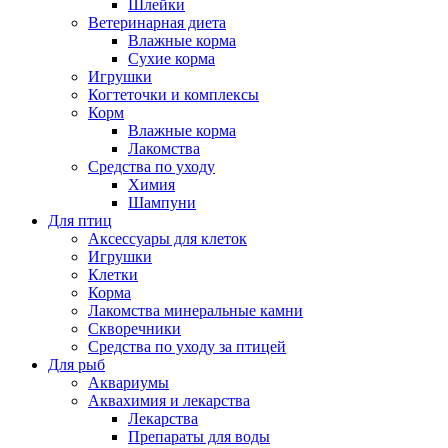
Шлейки
Ветеринарная диета
Влажные корма
Сухие корма
Игрушки
Когтеточки и комплексы
Корм
Влажные корма
Лакомства
Средства по уходу
Химия
Шампуни
Для птиц
Аксессуары для клеток
Игрушки
Клетки
Корма
Лакомства минеральные камни
Скворечники
Средства по уходу за птицей
Для рыб
Аквариумы
Аквахимия и лекарства
Лекарства
Препараты для воды