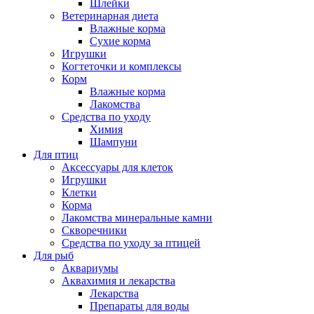
Шлейки
Ветеринарная диета
Влажные корма
Сухие корма
Игрушки
Когтеточки и комплексы
Корм
Влажные корма
Лакомства
Средства по уходу
Химия
Шампуни
Для птиц
Аксессуары для клеток
Игрушки
Клетки
Корма
Лакомства минеральные камни
Скворечники
Средства по уходу за птицей
Для рыб
Аквариумы
Аквахимия и лекарства
Лекарства
Препараты для воды