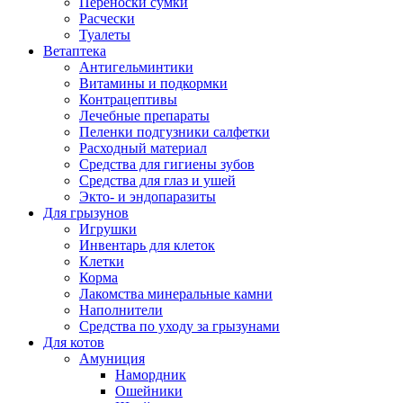
Переноски сумки
Расчески
Туалеты
Ветаптека
Антигельминтики
Витамины и подкормки
Контрацептивы
Лечебные препараты
Пеленки подгузники салфетки
Расходный материал
Средства для гигиены зубов
Средства для глаз и ушей
Экто- и эндопаразиты
Для грызунов
Игрушки
Инвентарь для клеток
Клетки
Корма
Лакомства минеральные камни
Наполнители
Средства по уходу за грызунами
Для котов
Амуниция
Намордник
Ошейники