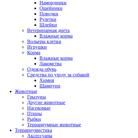
Намордники
Ошейники
Поводки
Рулетки
Шлейки
Ветеринарная диета
Влажные корма
Вольеры клетки
Игрушки
Корма
Влажные корма
Лакомства
Одежда обувь
Средства по уходу за собакой
Химия
Шампуни
Животные
Грызуны
Другие животные
Насекомые
Птицы
Рыбки
Террариумные животные
Террариумистика
Аксессуары