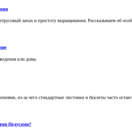
емян
трусовый запах и простоту выращивания. Рассказываем об особе
ние
аведения или дома.
ями, из-за чего стандартные листовки и буклеты часто остаю
ими Недугами?