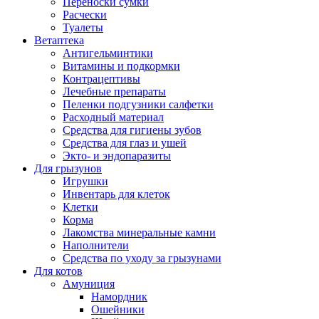
Переноски сумки
Расчески
Туалеты
Ветаптека
Антигельминтики
Витамины и подкормки
Контрацептивы
Лечебные препараты
Пеленки подгузники салфетки
Расходный материал
Средства для гигиены зубов
Средства для глаз и ушей
Экто- и эндопаразиты
Для грызунов
Игрушки
Инвентарь для клеток
Клетки
Корма
Лакомства минеральные камни
Наполнители
Средства по уходу за грызунами
Для котов
Амуниция
Намордник
Ошейники