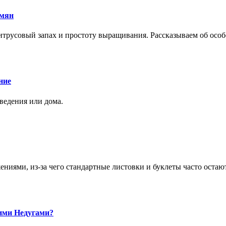
емян
трусовый запах и простоту выращивания. Рассказываем об особе
ние
аведения или дома.
ями, из-за чего стандартные листовки и буклеты часто остаю
ими Недугами?