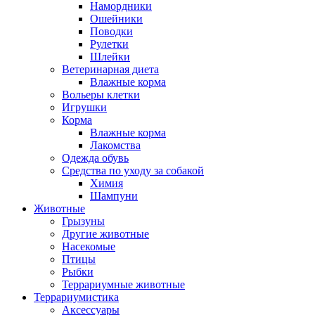
Намордники
Ошейники
Поводки
Рулетки
Шлейки
Ветеринарная диета
Влажные корма
Вольеры клетки
Игрушки
Корма
Влажные корма
Лакомства
Одежда обувь
Средства по уходу за собакой
Химия
Шампуни
Животные
Грызуны
Другие животные
Насекомые
Птицы
Рыбки
Террариумные животные
Террариумистика
Аксессуары