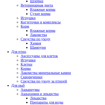
Шлейки
Ветеринарная диета
Влажные корма
Сухие корма
Игрушки
Когтеточки и комплексы
Корм
Влажные корма
Лакомства
Средства по уходу
Химия
Шампуни
Для птиц
Аксессуары для клеток
Игрушки
Клетки
Корма
Лакомства минеральные камни
Скворечники
Средства по уходу за птицей
Для рыб
Аквариумы
Аквахимия и лекарства
Лекарства
Препараты для воды