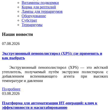
Витамины подкормки
Корма для рептилий
Лампы для террариумов
Оборудование
Субстрат
Террариумы
Наши новости
07.08.2026
Экструзионный пенополистирол (XPS): где применять и
как выбрать
Экструзионный пенополистирол (XPS) — это жёсткий
утеплитель, получаемый путём экструзии полистирола с
добавлением вспенивающего агента при высоких
температуре и давлении
Подробнее
03.08.2026
Платформа для автоматизации ИТ-операций: ключ к
эффективности и масштабированию