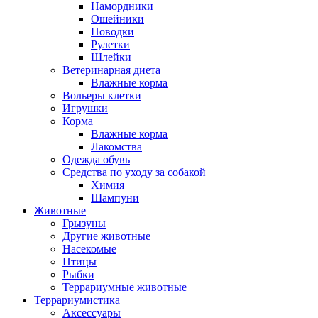
Намордники
Ошейники
Поводки
Рулетки
Шлейки
Ветеринарная диета
Влажные корма
Вольеры клетки
Игрушки
Корма
Влажные корма
Лакомства
Одежда обувь
Средства по уходу за собакой
Химия
Шампуни
Животные
Грызуны
Другие животные
Насекомые
Птицы
Рыбки
Террариумные животные
Террариумистика
Аксессуары