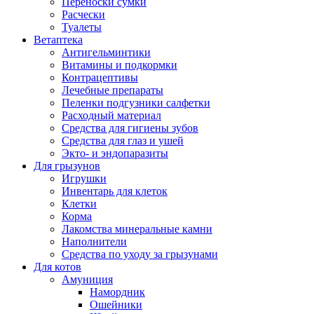
Переноски сумки
Расчески
Туалеты
Ветаптека
Антигельминтики
Витамины и подкормки
Контрацептивы
Лечебные препараты
Пеленки подгузники салфетки
Расходный материал
Средства для гигиены зубов
Средства для глаз и ушей
Экто- и эндопаразиты
Для грызунов
Игрушки
Инвентарь для клеток
Клетки
Корма
Лакомства минеральные камни
Наполнители
Средства по уходу за грызунами
Для котов
Амуниция
Намордник
Ошейники