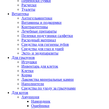
Переноски сумки
Расчески
Туалеты
Ветаптека
Антигельминтики
Витамины и подкормки
Контрацептивы
Лечебные препараты
Пеленки подгузники салфетки
Расходный материал
Средства для гигиены зубов
Средства для глаз и ушей
Экто- и эндопаразиты
Для грызунов
Игрушки
Инвентарь для клеток
Клетки
Корма
Лакомства минеральные камни
Наполнители
Средства по уходу за грызунами
Для котов
Амуниция
Намордник
Ошейники