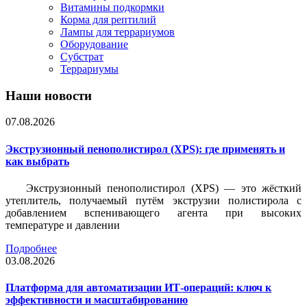
Витамины подкормки
Корма для рептилий
Лампы для террариумов
Оборудование
Субстрат
Террариумы
Наши новости
07.08.2026
Экструзионный пенополистирол (XPS): где применять и
как выбрать
Экструзионный пенополистирол (XPS) — это жёсткий
утеплитель, получаемый путём экструзии полистирола с
добавлением вспенивающего агента при высоких
температуре и давлении
Подробнее
03.08.2026
Платформа для автоматизации ИТ-операций: ключ к
эффективности и масштабированию