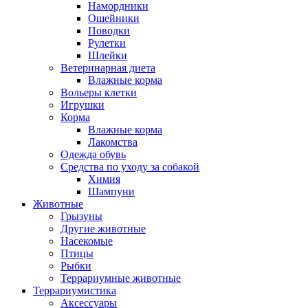
Намордники
Ошейники
Поводки
Рулетки
Шлейки
Ветеринарная диета
Влажные корма
Вольеры клетки
Игрушки
Корма
Влажные корма
Лакомства
Одежда обувь
Средства по уходу за собакой
Химия
Шампуни
Животные
Грызуны
Другие животные
Насекомые
Птицы
Рыбки
Террариумные животные
Террариумистика
Аксессуары