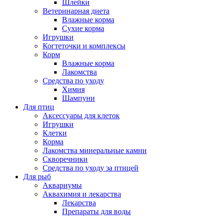
Шлейки
Ветеринарная диета
Влажные корма
Сухие корма
Игрушки
Когтеточки и комплексы
Корм
Влажные корма
Лакомства
Средства по уходу
Химия
Шампуни
Для птиц
Аксессуары для клеток
Игрушки
Клетки
Корма
Лакомства минеральные камни
Скворечники
Средства по уходу за птицей
Для рыб
Аквариумы
Аквахимия и лекарства
Лекарства
Препараты для воды