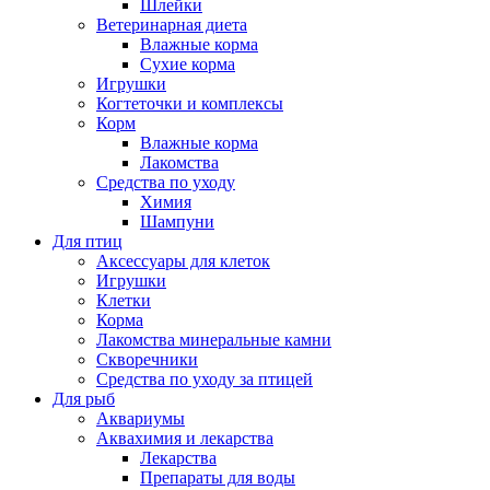
Шлейки
Ветеринарная диета
Влажные корма
Сухие корма
Игрушки
Когтеточки и комплексы
Корм
Влажные корма
Лакомства
Средства по уходу
Химия
Шампуни
Для птиц
Аксессуары для клеток
Игрушки
Клетки
Корма
Лакомства минеральные камни
Скворечники
Средства по уходу за птицей
Для рыб
Аквариумы
Аквахимия и лекарства
Лекарства
Препараты для воды