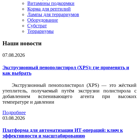
Витамины подкормки
Корма для рептилий
Лампы для террариумов
Оборудование
Субстрат
Террариумы
Наши новости
07.08.2026
Экструзионный пенополистирол (XPS): где применять и
как выбрать
Экструзионный пенополистирол (XPS) — это жёсткий
утеплитель, получаемый путём экструзии полистирола с
добавлением вспенивающего агента при высоких
температуре и давлении
Подробнее
03.08.2026
Платформа для автоматизации ИТ-операций: ключ к
эффективности и масштабированию