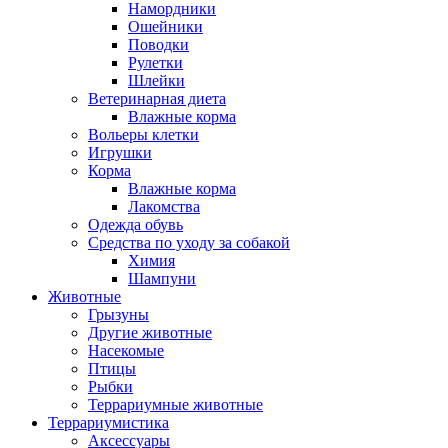
Намордники
Ошейники
Поводки
Рулетки
Шлейки
Ветеринарная диета
Влажные корма
Вольеры клетки
Игрушки
Корма
Влажные корма
Лакомства
Одежда обувь
Средства по уходу за собакой
Химия
Шампуни
Животные
Грызуны
Другие животные
Насекомые
Птицы
Рыбки
Террариумные животные
Террариумистика
Аксессуары