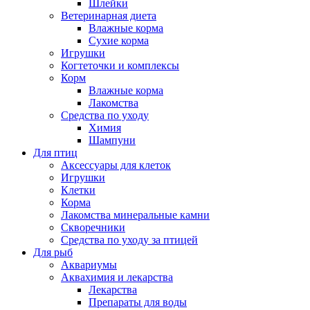
Шлейки
Ветеринарная диета
Влажные корма
Сухие корма
Игрушки
Когтеточки и комплексы
Корм
Влажные корма
Лакомства
Средства по уходу
Химия
Шампуни
Для птиц
Аксессуары для клеток
Игрушки
Клетки
Корма
Лакомства минеральные камни
Скворечники
Средства по уходу за птицей
Для рыб
Аквариумы
Аквахимия и лекарства
Лекарства
Препараты для воды