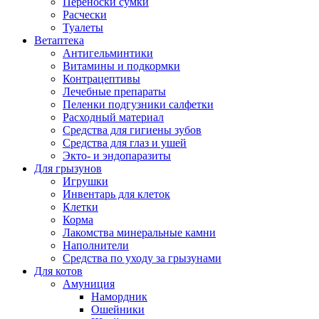
Переноски сумки
Расчески
Туалеты
Ветаптека
Антигельминтики
Витамины и подкормки
Контрацептивы
Лечебные препараты
Пеленки подгузники салфетки
Расходный материал
Средства для гигиены зубов
Средства для глаз и ушей
Экто- и эндопаразиты
Для грызунов
Игрушки
Инвентарь для клеток
Клетки
Корма
Лакомства минеральные камни
Наполнители
Средства по уходу за грызунами
Для котов
Амуниция
Намордник
Ошейники