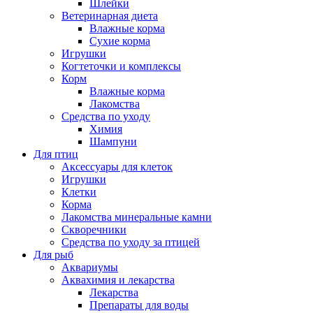
Шлейки
Ветеринарная диета
Влажные корма
Сухие корма
Игрушки
Когтеточки и комплексы
Корм
Влажные корма
Лакомства
Средства по уходу
Химия
Шампуни
Для птиц
Аксессуары для клеток
Игрушки
Клетки
Корма
Лакомства минеральные камни
Скворечники
Средства по уходу за птицей
Для рыб
Аквариумы
Аквахимия и лекарства
Лекарства
Препараты для воды