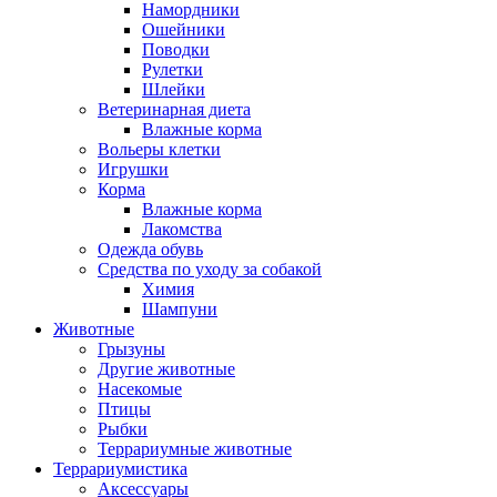
Намордники
Ошейники
Поводки
Рулетки
Шлейки
Ветеринарная диета
Влажные корма
Вольеры клетки
Игрушки
Корма
Влажные корма
Лакомства
Одежда обувь
Средства по уходу за собакой
Химия
Шампуни
Животные
Грызуны
Другие животные
Насекомые
Птицы
Рыбки
Террариумные животные
Террариумистика
Аксессуары