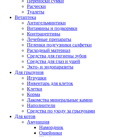
Переноски сумки
Расчески
Туалеты
Ветаптека
Антигельминтики
Витамины и подкормки
Контрацептивы
Лечебные препараты
Пеленки подгузники салфетки
Расходный материал
Средства для гигиены зубов
Средства для глаз и ушей
Экто- и эндопаразиты
Для грызунов
Игрушки
Инвентарь для клеток
Клетки
Корма
Лакомства минеральные камни
Наполнители
Средства по уходу за грызунами
Для котов
Амуниция
Намордник
Ошейники