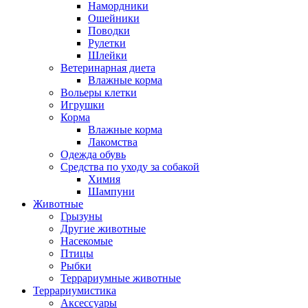
Намордники
Ошейники
Поводки
Рулетки
Шлейки
Ветеринарная диета
Влажные корма
Вольеры клетки
Игрушки
Корма
Влажные корма
Лакомства
Одежда обувь
Средства по уходу за собакой
Химия
Шампуни
Животные
Грызуны
Другие животные
Насекомые
Птицы
Рыбки
Террариумные животные
Террариумистика
Аксессуары