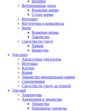
Шлейки
Ветеринарная диета
Влажные корма
Сухие корма
Игрушки
Когтеточки и комплексы
Корм
Влажные корма
Лакомства
Средства по уходу
Химия
Шампуни
Для птиц
Аксессуары для клеток
Игрушки
Клетки
Корма
Лакомства минеральные камни
Скворечники
Средства по уходу за птицей
Для рыб
Аквариумы
Аквахимия и лекарства
Лекарства
Препараты для воды