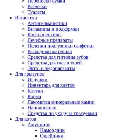
Переноски сумки
Расчески
Туалеты
Ветаптека
Антигельминтики
Витамины и подкормки
Контрацептивы
Лечебные препараты
Пеленки подгузники салфетки
Расходный материал
Средства для гигиены зубов
Средства для глаз и ушей
Экто- и эндопаразиты
Для грызунов
Игрушки
Инвентарь для клеток
Клетки
Корма
Лакомства минеральные камни
Наполнители
Средства по уходу за грызунами
Для котов
Амуниция
Намордник
Ошейники