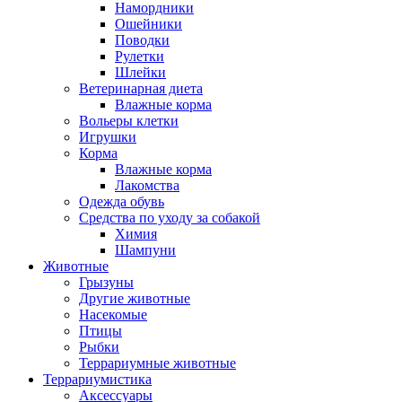
Намордники
Ошейники
Поводки
Рулетки
Шлейки
Ветеринарная диета
Влажные корма
Вольеры клетки
Игрушки
Корма
Влажные корма
Лакомства
Одежда обувь
Средства по уходу за собакой
Химия
Шампуни
Животные
Грызуны
Другие животные
Насекомые
Птицы
Рыбки
Террариумные животные
Террариумистика
Аксессуары