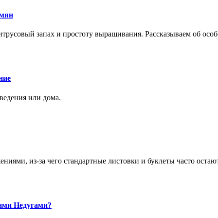
емян
трусовый запах и простоту выращивания. Рассказываем об особе
ние
аведения или дома.
ями, из-за чего стандартные листовки и буклеты часто остаю
ими Недугами?