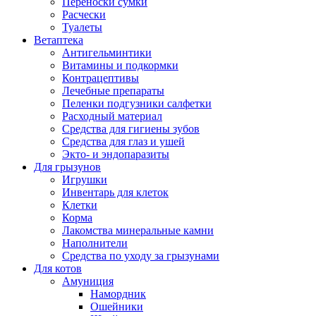
Переноски сумки
Расчески
Туалеты
Ветаптека
Антигельминтики
Витамины и подкормки
Контрацептивы
Лечебные препараты
Пеленки подгузники салфетки
Расходный материал
Средства для гигиены зубов
Средства для глаз и ушей
Экто- и эндопаразиты
Для грызунов
Игрушки
Инвентарь для клеток
Клетки
Корма
Лакомства минеральные камни
Наполнители
Средства по уходу за грызунами
Для котов
Амуниция
Намордник
Ошейники