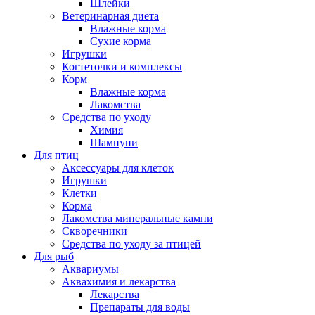
Шлейки
Ветеринарная диета
Влажные корма
Сухие корма
Игрушки
Когтеточки и комплексы
Корм
Влажные корма
Лакомства
Средства по уходу
Химия
Шампуни
Для птиц
Аксессуары для клеток
Игрушки
Клетки
Корма
Лакомства минеральные камни
Скворечники
Средства по уходу за птицей
Для рыб
Аквариумы
Аквахимия и лекарства
Лекарства
Препараты для воды