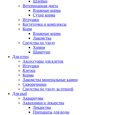
Шлейки
Ветеринарная диета
Влажные корма
Сухие корма
Игрушки
Когтеточки и комплексы
Корм
Влажные корма
Лакомства
Средства по уходу
Химия
Шампуни
Для птиц
Аксессуары для клеток
Игрушки
Клетки
Корма
Лакомства минеральные камни
Скворечники
Средства по уходу за птицей
Для рыб
Аквариумы
Аквахимия и лекарства
Лекарства
Препараты для воды