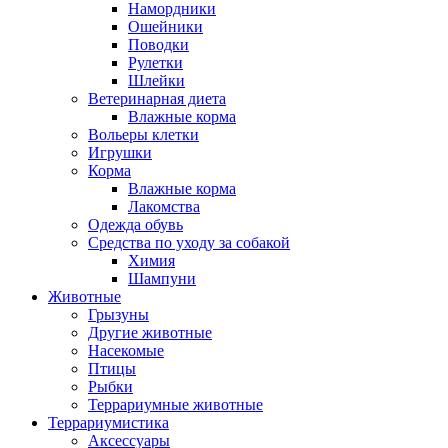
Намордники
Ошейники
Поводки
Рулетки
Шлейки
Ветеринарная диета
Влажные корма
Вольеры клетки
Игрушки
Корма
Влажные корма
Лакомства
Одежда обувь
Средства по уходу за собакой
Химия
Шампуни
Животные
Грызуны
Другие животные
Насекомые
Птицы
Рыбки
Террариумные животные
Террариумистика
Аксессуары