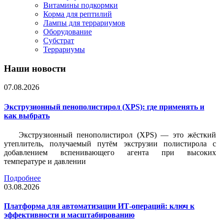
Витамины подкормки
Корма для рептилий
Лампы для террариумов
Оборудование
Субстрат
Террариумы
Наши новости
07.08.2026
Экструзионный пенополистирол (XPS): где применять и
как выбрать
Экструзионный пенополистирол (XPS) — это жёсткий
утеплитель, получаемый путём экструзии полистирола с
добавлением вспенивающего агента при высоких
температуре и давлении
Подробнее
03.08.2026
Платформа для автоматизации ИТ-операций: ключ к
эффективности и масштабированию