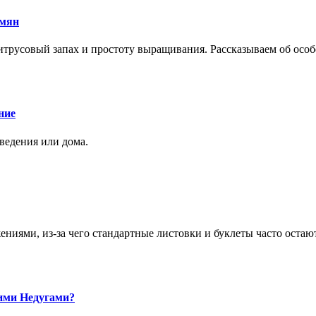
емян
трусовый запах и простоту выращивания. Рассказываем об особе
ние
аведения или дома.
ями, из-за чего стандартные листовки и буклеты часто остаю
ими Недугами?