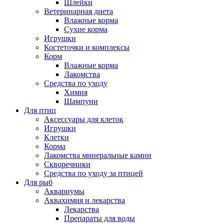
Шлейки
Ветеринарная диета
Влажные корма
Сухие корма
Игрушки
Когтеточки и комплексы
Корм
Влажные корма
Лакомства
Средства по уходу
Химия
Шампуни
Для птиц
Аксессуары для клеток
Игрушки
Клетки
Корма
Лакомства минеральные камни
Скворечники
Средства по уходу за птицей
Для рыб
Аквариумы
Аквахимия и лекарства
Лекарства
Препараты для воды