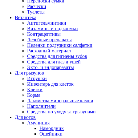
Переноски сумки
Расчески
Туалеты
Ветаптека
Антигельминтики
Витамины и подкормки
Контрацептивы
Лечебные препараты
Пеленки подгузники салфетки
Расходный материал
Средства для гигиены зубов
Средства для глаз и ушей
Экто- и эндопаразиты
Для грызунов
Игрушки
Инвентарь для клеток
Клетки
Корма
Лакомства минеральные камни
Наполнители
Средства по уходу за грызунами
Для котов
Амуниция
Намордник
Ошейники