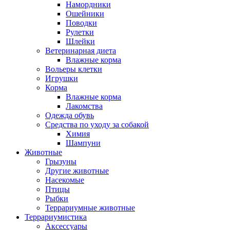
Намордники
Ошейники
Поводки
Рулетки
Шлейки
Ветеринарная диета
Влажные корма
Вольеры клетки
Игрушки
Корма
Влажные корма
Лакомства
Одежда обувь
Средства по уходу за собакой
Химия
Шампуни
Животные
Грызуны
Другие животные
Насекомые
Птицы
Рыбки
Террариумные животные
Террариумистика
Аксессуары