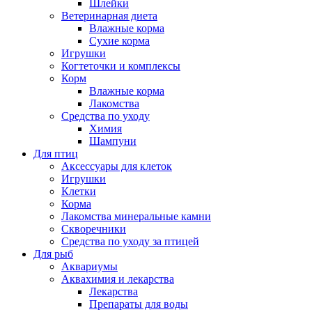
Шлейки
Ветеринарная диета
Влажные корма
Сухие корма
Игрушки
Когтеточки и комплексы
Корм
Влажные корма
Лакомства
Средства по уходу
Химия
Шампуни
Для птиц
Аксессуары для клеток
Игрушки
Клетки
Корма
Лакомства минеральные камни
Скворечники
Средства по уходу за птицей
Для рыб
Аквариумы
Аквахимия и лекарства
Лекарства
Препараты для воды