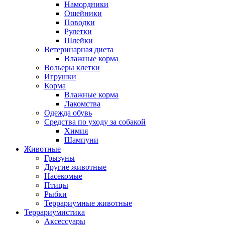
Намордники
Ошейники
Поводки
Рулетки
Шлейки
Ветеринарная диета
Влажные корма
Вольеры клетки
Игрушки
Корма
Влажные корма
Лакомства
Одежда обувь
Средства по уходу за собакой
Химия
Шампуни
Животные
Грызуны
Другие животные
Насекомые
Птицы
Рыбки
Террариумные животные
Террариумистика
Аксессуары