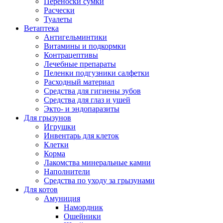
Переноски сумки
Расчески
Туалеты
Ветаптека
Антигельминтики
Витамины и подкормки
Контрацептивы
Лечебные препараты
Пеленки подгузники салфетки
Расходный материал
Средства для гигиены зубов
Средства для глаз и ушей
Экто- и эндопаразиты
Для грызунов
Игрушки
Инвентарь для клеток
Клетки
Корма
Лакомства минеральные камни
Наполнители
Средства по уходу за грызунами
Для котов
Амуниция
Намордник
Ошейники