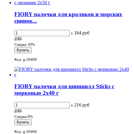
FIORY палочки для кроликов и морских
свинок...
164
руб
x
235
Скидка 30%
Код: g-20488
FIORY палочки для шиншилл Sticks с
морковью 2х40 г
216
руб
x
235
Скидка 8%
Код: g-20466