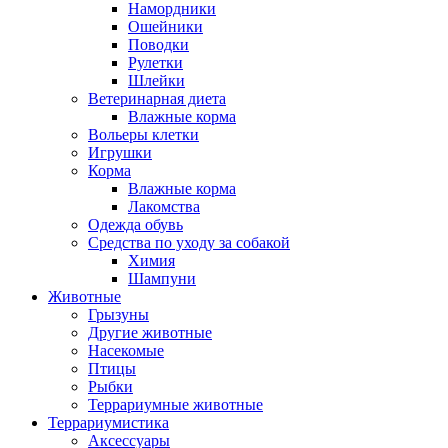
Намордники
Ошейники
Поводки
Рулетки
Шлейки
Ветеринарная диета
Влажные корма
Вольеры клетки
Игрушки
Корма
Влажные корма
Лакомства
Одежда обувь
Средства по уходу за собакой
Химия
Шампуни
Животные
Грызуны
Другие животные
Насекомые
Птицы
Рыбки
Террариумные животные
Террариумистика
Аксессуары