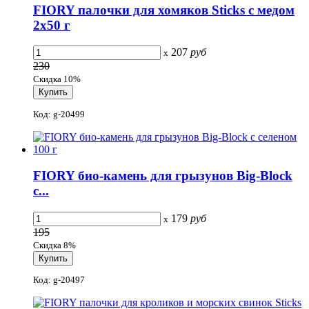
FIORY палочки для хомяков Sticks с медом
2х50 г
207
руб
x
230
Скидка 10%
Код: g-20499
FIORY био-камень для грызунов Big-Block
с...
179
руб
x
195
Скидка 8%
Код: g-20497