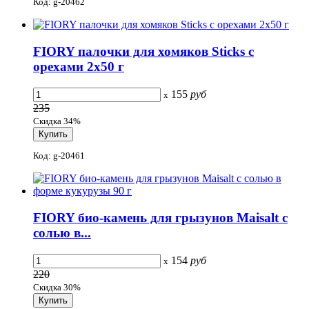
Код: g-20462
FIORY палочки для хомяков Sticks с
орехами 2х50 г
155
руб
x
235
Скидка 34%
Код: g-20461
FIORY био-камень для грызунов Maisalt с
солью в...
154
руб
x
220
Скидка 30%