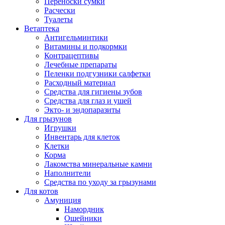
Переноски сумки
Расчески
Туалеты
Ветаптека
Антигельминтики
Витамины и подкормки
Контрацептивы
Лечебные препараты
Пеленки подгузники салфетки
Расходный материал
Средства для гигиены зубов
Средства для глаз и ушей
Экто- и эндопаразиты
Для грызунов
Игрушки
Инвентарь для клеток
Клетки
Корма
Лакомства минеральные камни
Наполнители
Средства по уходу за грызунами
Для котов
Амуниция
Намордник
Ошейники