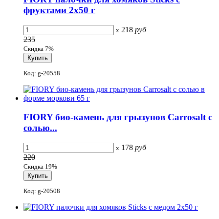
фруктами 2х50 г
218
руб
x
235
Скидка 7%
Код: g-20558
FIORY био-камень для грызунов Carrosalt с
солью...
178
руб
x
220
Скидка 19%
Код: g-20508