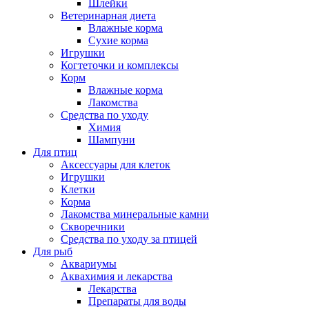
Шлейки
Ветеринарная диета
Влажные корма
Сухие корма
Игрушки
Когтеточки и комплексы
Корм
Влажные корма
Лакомства
Средства по уходу
Химия
Шампуни
Для птиц
Аксессуары для клеток
Игрушки
Клетки
Корма
Лакомства минеральные камни
Скворечники
Средства по уходу за птицей
Для рыб
Аквариумы
Аквахимия и лекарства
Лекарства
Препараты для воды