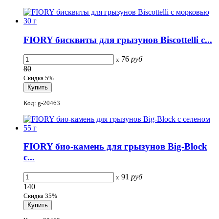
FIORY бисквиты для грызунов Biscottelli с...
76
руб
x
80
Скидка 5%
Код: g-20463
FIORY био-камень для грызунов Big-Block
с...
91
руб
x
140
Скидка 35%