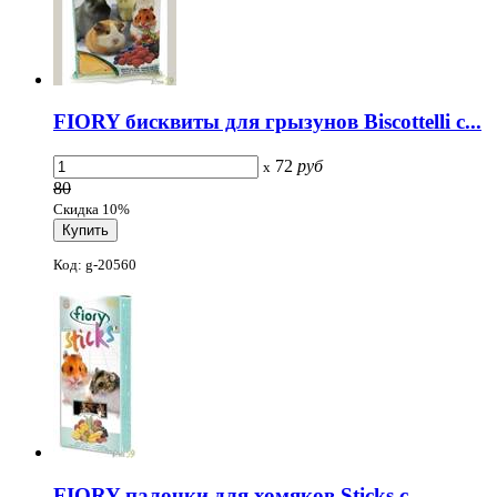
FIORY бисквиты для грызунов Biscottelli с...
72
руб
x
80
Скидка 10%
Код: g-20560
FIORY палочки для хомяков Sticks с