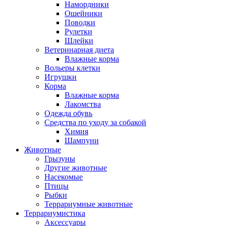
Намордники
Ошейники
Поводки
Рулетки
Шлейки
Ветеринарная диета
Влажные корма
Вольеры клетки
Игрушки
Корма
Влажные корма
Лакомства
Одежда обувь
Средства по уходу за собакой
Химия
Шампуни
Животные
Грызуны
Другие животные
Насекомые
Птицы
Рыбки
Террариумные животные
Террариумистика
Аксессуары