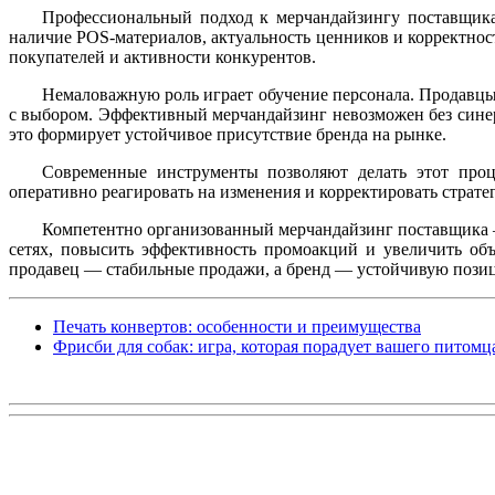
Профессиональный подход к мерчандайзингу поставщика 
наличие POS-материалов, актуальность ценников и корректнос
покупателей и активности конкурентов.
Немаловажную роль играет обучение персонала. Продавцы 
с выбором. Эффективный мерчандайзинг невозможен без синерг
это формирует устойчивое присутствие бренда на рынке.
Современные инструменты позволяют делать этот про
оперативно реагировать на изменения и корректировать страте
Компетентно организованный мерчандайзинг поставщика — 
сетях, повысить эффективность промоакций и увеличить объ
продавец — стабильные продажи, а бренд — устойчивую пози
Печать конвертов: особенности и преимущества
Фрисби для собак: игра, которая порадует вашего питомц