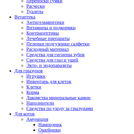
Переноски сумки
Расчески
Туалеты
Ветаптека
Антигельминтики
Витамины и подкормки
Контрацептивы
Лечебные препараты
Пеленки подгузники салфетки
Расходный материал
Средства для гигиены зубов
Средства для глаз и ушей
Экто- и эндопаразиты
Для грызунов
Игрушки
Инвентарь для клеток
Клетки
Корма
Лакомства минеральные камни
Наполнители
Средства по уходу за грызунами
Для котов
Амуниция
Намордник
Ошейники