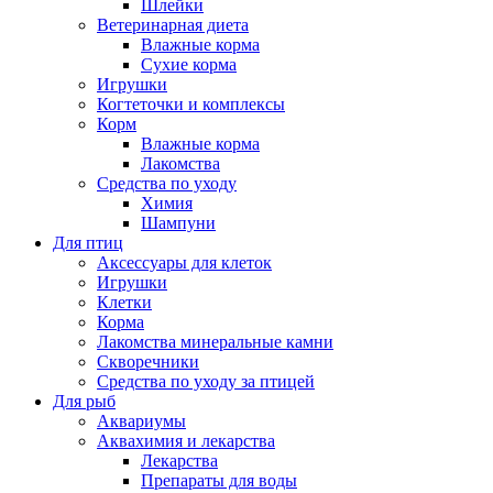
Шлейки
Ветеринарная диета
Влажные корма
Сухие корма
Игрушки
Когтеточки и комплексы
Корм
Влажные корма
Лакомства
Средства по уходу
Химия
Шампуни
Для птиц
Аксессуары для клеток
Игрушки
Клетки
Корма
Лакомства минеральные камни
Скворечники
Средства по уходу за птицей
Для рыб
Аквариумы
Аквахимия и лекарства
Лекарства
Препараты для воды