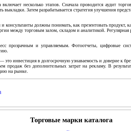
включает несколько этапов. Сначала проводится аудит торго
ть выкладки. Затем разрабатывается стратегия улучшения предст
и консультанты должны понимать, как презентовать продукт, ка
ии между торговым залом, складом и аналитикой. Регулярная р
цесс прозрачным и управляемым. Фотоотчеты, цифровые си
гию.
это инвестиция в долгосрочную узнаваемость и доверие к брен
ем продаж без дополнительных затрат на рекламу. В результ
цию на рынке.
а
Торговые марки каталога