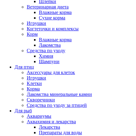
Шлейки
Ветеринарная диета
Влажные корма
Сухие корма
Игрушки
Когтеточки и комплексы
Корм
Влажные корма
Лакомства
Средства по уходу
Химия
Шампуни
Для птиц
Аксессуары для клеток
Игрушки
Клетки
Корма
Лакомства минеральные камни
Скворечники
Средства по уходу за птицей
Для рыб
Аквариумы
Аквахимия и лекарства
Лекарства
Препараты для воды