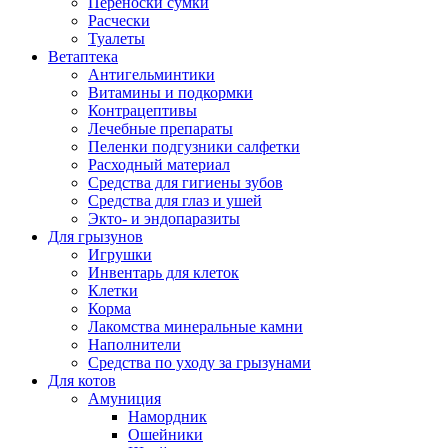
Переноски сумки
Расчески
Туалеты
Ветаптека
Антигельминтики
Витамины и подкормки
Контрацептивы
Лечебные препараты
Пеленки подгузники салфетки
Расходный материал
Средства для гигиены зубов
Средства для глаз и ушей
Экто- и эндопаразиты
Для грызунов
Игрушки
Инвентарь для клеток
Клетки
Корма
Лакомства минеральные камни
Наполнители
Средства по уходу за грызунами
Для котов
Амуниция
Намордник
Ошейники