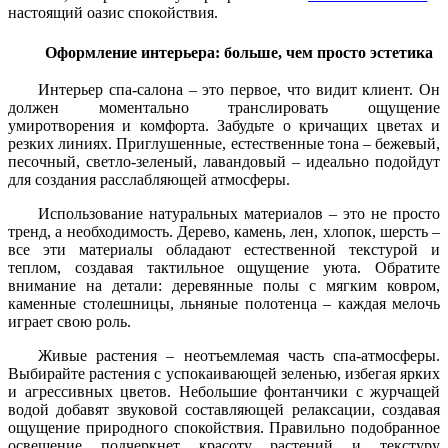
настоящий оазис спокойствия.
Оформление интерьера: больше, чем просто эстетика
Интерьер спа-салона – это первое, что видит клиент. Он
должен моментально транслировать ощущение
умиротворения и комфорта. Забудьте о кричащих цветах и
резких линиях. Приглушенные, естественные тона – бежевый,
песочный, светло-зеленый, лавандовый – идеально подойдут
для создания расслабляющей атмосферы.
Использование натуральных материалов – это не просто
тренд, а необходимость. Дерево, камень, лен, хлопок, шерсть –
все эти материалы обладают естественной текстурой и
теплом, создавая тактильное ощущение уюта. Обратите
внимание на детали: деревянные полы с мягким ковром,
каменные столешницы, льняные полотенца – каждая мелочь
играет свою роль.
Живые растения – неотъемлемая часть спа-атмосферы.
Выбирайте растения с успокаивающей зеленью, избегая ярких
и агрессивных цветов. Небольшие фонтанчики с журчащей
водой добавят звуковой составляющей релаксации, создавая
ощущение природного спокойствия. Правильно подобранное
освещение подчеркнет красоту растений и текстуру