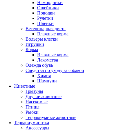
Намордники
Ошейники
Поводки
Рулетки
Шлейки
Ветеринарная диета
Влажные корма
Вольеры клетки
Игрушки
Корма
Влажные корма
Лакомства
Одежда обувь
Средства по уходу за собакой
Химия
Шампуни
Животные
Грызуны
Другие животные
Насекомые
Птицы
Рыбки
Террариумные животные
Террариумистика
Аксессуары