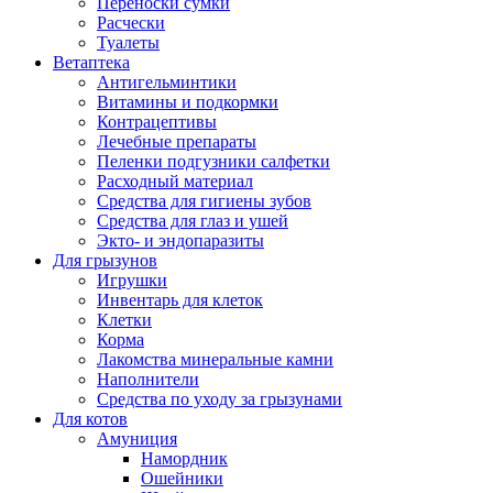
Переноски сумки
Расчески
Туалеты
Ветаптека
Антигельминтики
Витамины и подкормки
Контрацептивы
Лечебные препараты
Пеленки подгузники салфетки
Расходный материал
Средства для гигиены зубов
Средства для глаз и ушей
Экто- и эндопаразиты
Для грызунов
Игрушки
Инвентарь для клеток
Клетки
Корма
Лакомства минеральные камни
Наполнители
Средства по уходу за грызунами
Для котов
Амуниция
Намордник
Ошейники