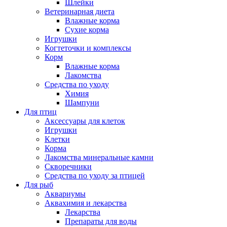
Шлейки
Ветеринарная диета
Влажные корма
Сухие корма
Игрушки
Когтеточки и комплексы
Корм
Влажные корма
Лакомства
Средства по уходу
Химия
Шампуни
Для птиц
Аксессуары для клеток
Игрушки
Клетки
Корма
Лакомства минеральные камни
Скворечники
Средства по уходу за птицей
Для рыб
Аквариумы
Аквахимия и лекарства
Лекарства
Препараты для воды