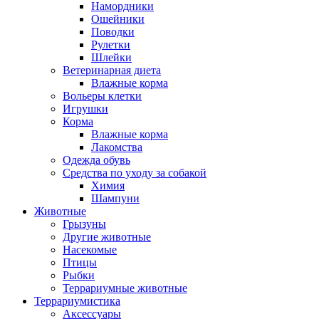
Намордники
Ошейники
Поводки
Рулетки
Шлейки
Ветеринарная диета
Влажные корма
Вольеры клетки
Игрушки
Корма
Влажные корма
Лакомства
Одежда обувь
Средства по уходу за собакой
Химия
Шампуни
Животные
Грызуны
Другие животные
Насекомые
Птицы
Рыбки
Террариумные животные
Террариумистика
Аксессуары