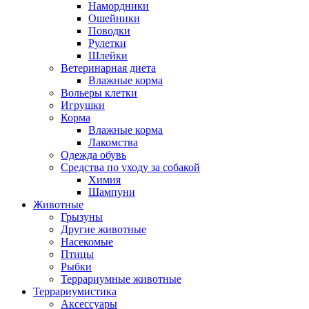
Намордники
Ошейники
Поводки
Рулетки
Шлейки
Ветеринарная диета
Влажные корма
Вольеры клетки
Игрушки
Корма
Влажные корма
Лакомства
Одежда обувь
Средства по уходу за собакой
Химия
Шампуни
Животные
Грызуны
Другие животные
Насекомые
Птицы
Рыбки
Террариумные животные
Террариумистика
Аксессуары