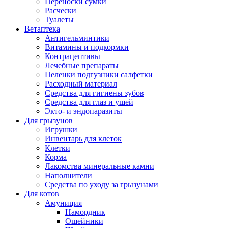
Переноски сумки
Расчески
Туалеты
Ветаптека
Антигельминтики
Витамины и подкормки
Контрацептивы
Лечебные препараты
Пеленки подгузники салфетки
Расходный материал
Средства для гигиены зубов
Средства для глаз и ушей
Экто- и эндопаразиты
Для грызунов
Игрушки
Инвентарь для клеток
Клетки
Корма
Лакомства минеральные камни
Наполнители
Средства по уходу за грызунами
Для котов
Амуниция
Намордник
Ошейники