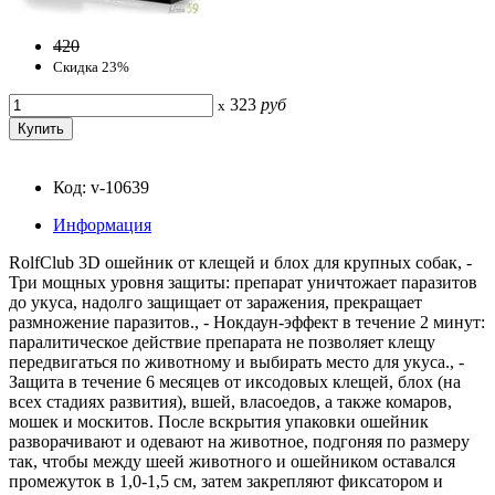
420
Скидка 23%
323
руб
x
Код: v-10639
Информация
RolfClub 3D ошейник от клещей и блох для крупных собак, -
Три мощных уровня защиты: препарат уничтожает паразитов
до укуса, надолго защищает от заражения, прекращает
размножение паразитов., - Нокдаун-эффект в течение 2 минут:
паралитическое действие препарата не позволяет клещу
передвигаться по животному и выбирать место для укуса., -
Защита в течение 6 месяцев от иксодовых клещей, блох (на
всех стадиях развития), вшей, власоедов, а также комаров,
мошек и москитов. После вскрытия упаковки ошейник
разворачивают и одевают на животное, подгоняя по размеру
так, чтобы между шеей животного и ошейником оставался
промежуток в 1,0-1,5 см, затем закрепляют фиксатором и