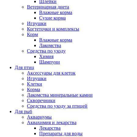
Шлейки
Ветеринарная диета
Влажные корма
Сухие корма
Игрушки
Когтеточки и комплексы
Корм
Влажные корма
Лакомства
Средства по уходу
Химия
Шампуни
Для птиц
Аксессуары для клеток
Игрушки
Клетки
Корма
Лакомства минеральные камни
Скворечники
Средства по уходу за птицей
Для рыб
Аквариумы
Аквахимия и лекарства
Лекарства
Препараты для воды