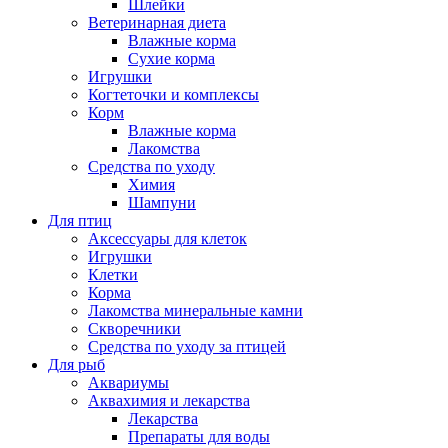
Шлейки
Ветеринарная диета
Влажные корма
Сухие корма
Игрушки
Когтеточки и комплексы
Корм
Влажные корма
Лакомства
Средства по уходу
Химия
Шампуни
Для птиц
Аксессуары для клеток
Игрушки
Клетки
Корма
Лакомства минеральные камни
Скворечники
Средства по уходу за птицей
Для рыб
Аквариумы
Аквахимия и лекарства
Лекарства
Препараты для воды