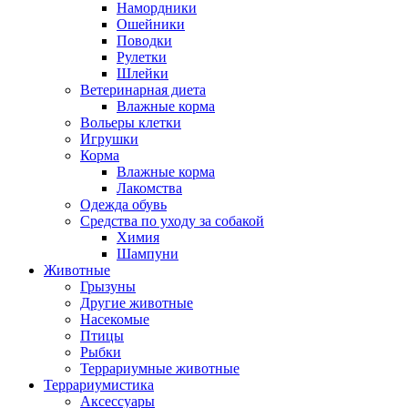
Намордники
Ошейники
Поводки
Рулетки
Шлейки
Ветеринарная диета
Влажные корма
Вольеры клетки
Игрушки
Корма
Влажные корма
Лакомства
Одежда обувь
Средства по уходу за собакой
Химия
Шампуни
Животные
Грызуны
Другие животные
Насекомые
Птицы
Рыбки
Террариумные животные
Террариумистика
Аксессуары